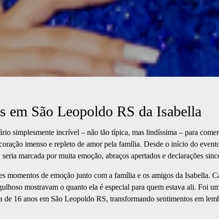
os em São Leopoldo RS da Isabella
ário simplesmente incrível – não tão típica, mas lindíssima – para com
oração imenso e repleto de amor pela família. Desde o início do evento,
eria marcada por muita emoção, abraços apertados e declarações sincer
es momentos de emoção junto com a família e os amigos da Isabella. Ca
gulhoso mostravam o quanto ela é especial para quem estava ali. Foi u
esta de 16 anos em São Leopoldo RS, transformando sentimentos em le