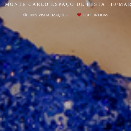
S
MONTE CARLO ESPAÇO DE FESTA
10/MA
1809
VISUALIZAÇÕES
119
CURTIDAS