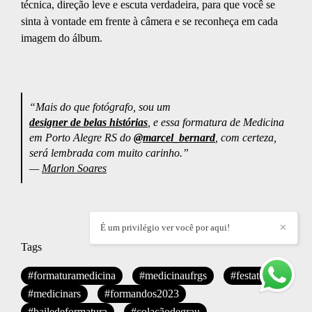
técnica, direção leve e escuta verdadeira, para que você se
sinta à vontade em frente à câmera e se reconheça em cada
imagem do álbum.
“Mais do que fotógrafo, sou um
designer de belas histórias
, e essa formatura de Medicina
em Porto Alegre RS do
@marcel_bernard
, com certeza,
será lembrada com muito carinho.”
—
Marlon Soares
É um privilégio ver você por aqui!
✕
Tags
#formaturamedicina
#medicinaufrgs
#festatop
#medicinars
#formandos2023
#bailedeformatura
#colaçãodegrau