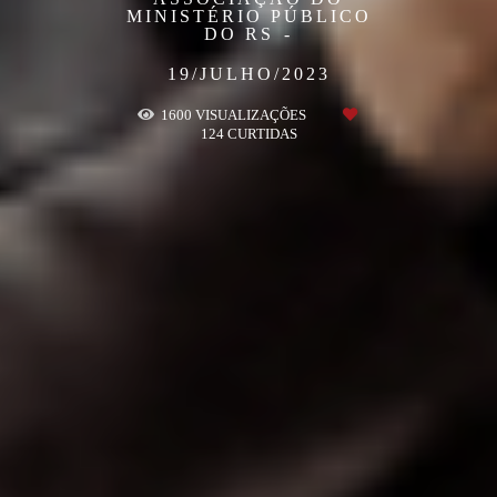
MINISTÉRIO PÚBLICO
DO RS
19/JULHO/2023
1600
VISUALIZAÇÕES
124
CURTIDAS