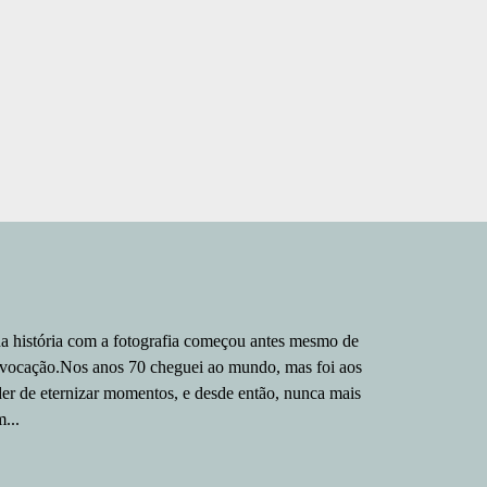
a história com a fotografia começou antes mesmo de
 vocação.Nos anos 70 cheguei ao mundo, mas foi aos
er de eternizar momentos, e desde então, nunca mais
...