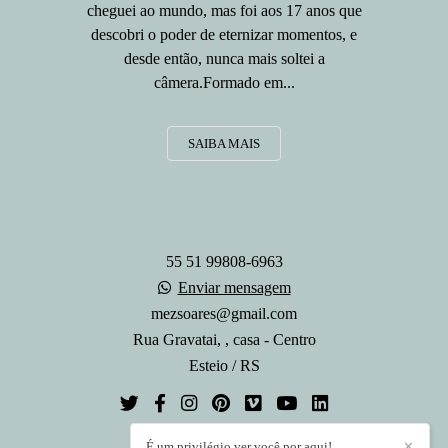
cheguei ao mundo, mas foi aos 17 anos que
descobri o poder de eternizar momentos, e
desde então, nunca mais soltei a
câmera.Formado em...
SAIBA MAIS
55 51 99808-6963
Enviar mensagem
mezsoares@gmail.com
Rua Gravatai, , casa - Centro
Esteio / RS
É um privilégio ver você por aqui!
✕