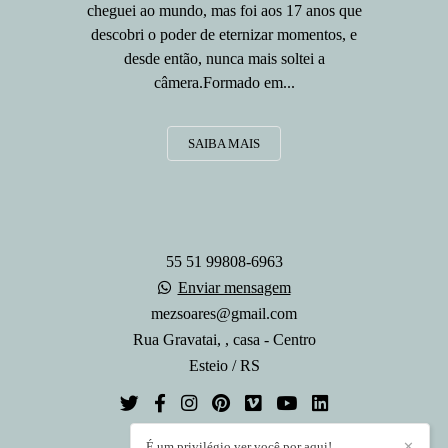
cheguei ao mundo, mas foi aos 17 anos que
descobri o poder de eternizar momentos, e
desde então, nunca mais soltei a
câmera.Formado em...
SAIBA MAIS
55 51 99808-6963
Enviar mensagem
mezsoares@gmail.com
Rua Gravatai, , casa - Centro
Esteio / RS
É um privilégio ver você por aqui!
✕