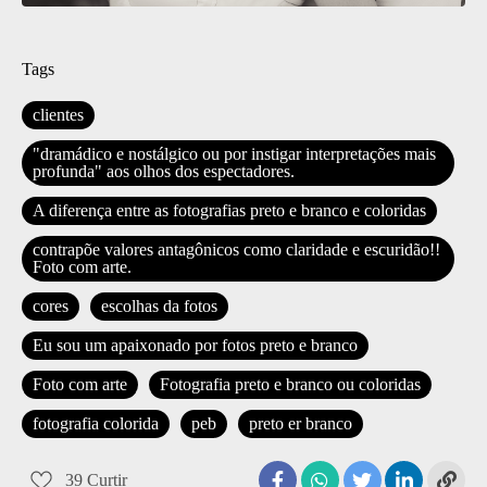
Tags
clientes
"dramádico e nostálgico ou por instigar interpretações mais
profunda" aos olhos dos espectadores.
A diferença entre as fotografias preto e branco e coloridas
contrapõe valores antagônicos como claridade e escuridão!!
Foto com arte.
cores
escolhas da fotos
Eu sou um apaixonado por fotos preto e branco
Foto com arte
Fotografia preto e branco ou coloridas
fotografia colorida
peb
preto er branco
39
Curtir